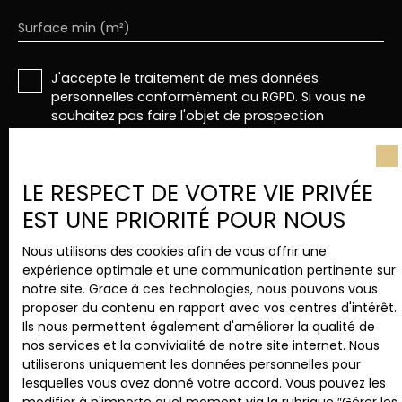
Surface min (m²)
J'accepte le traitement de mes données
personnelles conformément au RGPD. Si vous ne
souhaitez pas faire l'objet de prospection
commerciale par voie téléphonique, vous pouvez
vous inscrire gratuitement sur la liste d'opposition
au démarchage téléphonique, prévu par l'article
LE RESPECT DE VOTRE VIE PRIVÉE
L223-1 du code de la consommation, sur le site
Internet www.bloctel.gouv.fr ou par courrier
EST UNE PRIORITÉ POUR NOUS
adressé à :
Nous utilisons des cookies afin de vous offrir une
Société Worldline, Service Bloctel, CS 61311, 41013
expérience optimale et une communication pertinente sur
BLOIS CEDEX.
notre site. Grace à ces technologies, nous pouvons vous
proposer du contenu en rapport avec vos centres d'intérêt.
Pour en savoir plus sur le traitement de vos
Ils nous permettent également d'améliorer la qualité de
données personnelles, veuillez consulter notre
nos services et la convivialité de notre site internet. Nous
politique de confidentialité
.
utiliserons uniquement les données personnelles pour
lesquelles vous avez donné votre accord. Vous pouvez les