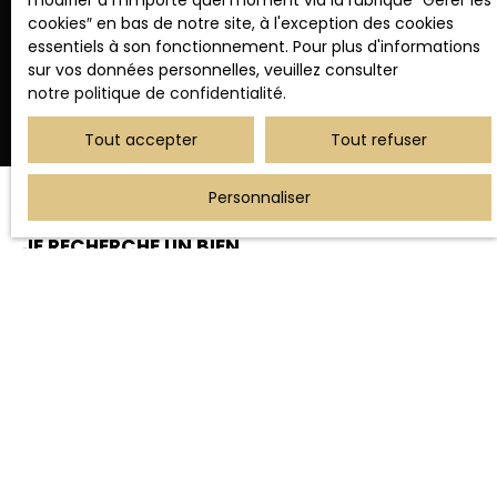
modifier à n'importe quel moment via la rubrique ″Gérer les
cookies″ en bas de notre site, à l'exception des cookies
Recevoir des annonces
essentiels à son fonctionnement. Pour plus d'informations
sur vos données personnelles, veuillez consulter
notre politique de confidentialité
.
Tout accepter
Tout refuser
Personnaliser
JE RECHERCHE UN BIEN
Vente appartement Wimereux (62930)
Vente appartement Phalempin (59133)
Vente maison individuelle Ennevelin (59710)
Vente maison Fretin (59273)
Vente maison individuelle Mérignies (59710)
Vente maison individuelle Genech (59242)