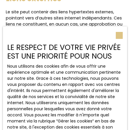
Le site peut contenir des liens hypertextes externes,
pointant vers d’autres sites internet indépendants. Ces
liens ne constituent, en aucun cas, une approbation ou
un partenariat entre L'Immobilière de la Pévèle et
Métropole Lilloise et les sociétés éditrices des sites
externes. Dès lors, l’éditeur du présent site ne saurait
LE RESPECT DE VOTRE VIE PRIVÉE
être tenu responsable de leurs contenus, leurs produits,
EST UNE PRIORITÉ POUR NOUS
leurs publicités ou tous éléments ou services présentés.
En outre, l’éditeur du présent site ne garantit pas la
Nous utilisons des cookies afin de vous offrir une
qualité permanente et continue du contenu de ces
expérience optimale et une communication pertinente
sites.
sur notre site. Grace à ces technologies, nous pouvons
Force majeure
vous proposer du contenu en rapport avec vos centres
d'intérêt. Ils nous permettent également d'améliorer la
qualité de nos services et la convivialité de notre site
La responsabilité de l’éditeur du site ne pourra être
internet. Nous utiliserons uniquement les données
engagée en cas de force majeure ou de faits
personnelles pour lesquelles vous avez donné votre
indépendants de sa volonté.
accord. Vous pouvez les modifier à n'importe quel
moment via la rubrique ″Gérer les cookies″ en bas de
Modifications des mentions
notre site, à l'exception des cookies essentiels à son