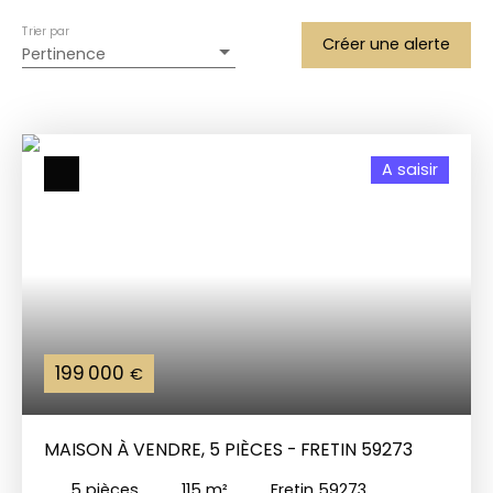
Trier par
Créer une alerte
Pertinence
A saisir
199 000
€
MAISON À VENDRE, 5 PIÈCES - FRETIN 59273
5
pièces
115
m²
Fretin 59273