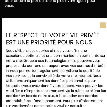
pour obtenir le prêt au taux le plus avantageux pour
manuels La maison parfaite pour un couple avec 1
vous.
enfant ou première acquisition maison ! ON FAIT
TOUT A PIEDS !! GARE A PROXIMITE ! COMMERCES,
ECOLE... A VOIR RAPIDEMENT ! Plus d'infos me
contacter Vanessa TILLIE [Coordonnées
masquées] - 7/7J (clé en agence pour visite
Ne manquez plus aucun
rapide)
LE RESPECT DE VOTRE VIE PRIVÉE
bien
correspondant à votre
EST UNE PRIORITÉ POUR NOUS
recherche !
Nous utilisons des cookies afin de vous offrir une
expérience optimale et une communication pertinente sur
notre site. Grace à ces technologies, nous pouvons vous
Prénom
proposer du contenu en rapport avec vos centres d'intérêt.
Ils nous permettent également d'améliorer la qualité de
Nom
nos services et la convivialité de notre site internet. Nous
utiliserons uniquement les données personnelles pour
lesquelles vous avez donné votre accord. Vous pouvez les
Email
modifier à n'importe quel moment via la rubrique ″Gérer les
cookies″ en bas de notre site, à l'exception des cookies
Type d'offre
essentiels à son fonctionnement. Pour plus d'informations
Vente
sur vos données personnelles, veuillez consulter