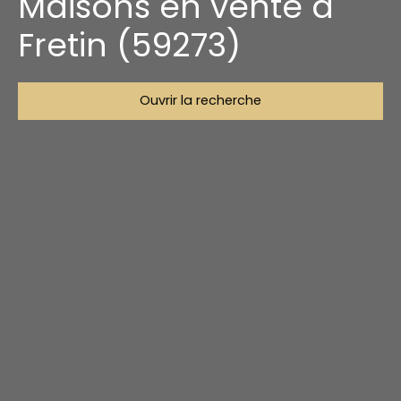
Maisons en vente à
Fretin (59273)
Ouvrir la recherche
Type d'offre
Vente
Type de bien
Maison
Localisation
Fretin (59273)
Budget max (€)
Surface min (m²)