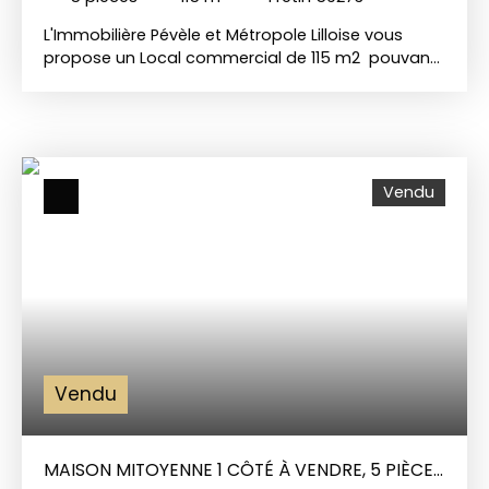
L'Immobilière Pévèle et Métropole Lilloise vous
propose un Local commercial de 115 m2 pouvant
être transformé en habitation, bureaux ou
appartements, situé au centre ville de Fretin, à
proximité du CRT de Lesquin, et des axes
autoroutiers! Le rez-de-chaussée est composé
d'une grande pièce de 35 m² et d'une chambre
Vendu
avec salle de douche, A l'étage, un palier dessert
3 pièces de 7, 14 et 23 m² pouvant être
transformées en partie habitation (entrée
indépendante possible). Le bien dispose
également d'une cave et d'une cour d'environ 50
m2. Des travaux sont à prévoir. Places de
stationnements publiques devant le local. Le bien
est actuellement loué (revenu locatif) PLUS
D'INFOS NOUS CONTACTER
Vendu
MAISON MITOYENNE 1 CÔTÉ À VENDRE, 5 PIÈCES