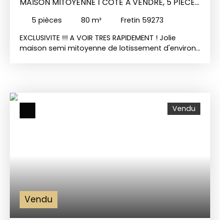
MAISON MITOYENNE 1 CÔTÉ À VENDRE, 5 PIÈCES
- FRETIN 59273
5
pièces
80
m²
Fretin 59273
EXCLUSIVITE !!! A VOIR TRES RAPIDEMENT ! Jolie
maison semi mitoyenne de lotissement d'environ
85 m2 sur une parcelle de 243 m2 entièrement
rénovée avec goût ! Belle entrée indépendante
donnant sur une pièce de vie de 36 m2 très
lumineuse entièrement parquetée avec sa cuisine
équipée et poêle à bois ; un wc indépendant ; A
Vendu
l'étage on y retrouve 3 belles chambres et une
salle de bains avec douche ; Un beau jardin planté
et arboré plein sud avec une jolie terrasse ! Un
garage vient compléter le bien. La maison est
dans un état irréprochable ON POSE SES MEUBLES !!
Taxe foncière 530 euros Plus d'infos me contacter
Vanessa TILLIE 06. 42. 66. 72. 57 - 7/7J
Vendu