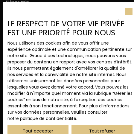
Pièces min
J'accepte le traitement de mes données
LE RESPECT DE VOTRE VIE PRIVÉE
personnelles conformément au RGPD. Si vous ne
EST UNE PRIORITÉ POUR NOUS
souhaitez pas faire l'objet de prospection
commerciale par voie téléphonique, vous pouvez
Nous utilisons des cookies afin de vous offrir une
vous inscrire gratuitement sur la liste d'opposition
expérience optimale et une communication pertinente sur
au démarchage téléphonique, prévu par l'article
notre site. Grace à ces technologies, nous pouvons vous
L223-1 du code de la consommation, sur le site
proposer du contenu en rapport avec vos centres d'intérêt.
Internet www.bloctel.gouv.fr ou par courrier
Ils nous permettent également d'améliorer la qualité de
adressé à :
nos services et la convivialité de notre site internet. Nous
utiliserons uniquement les données personnelles pour
Société Worldline, Service Bloctel, CS 61311, 41013
lesquelles vous avez donné votre accord. Vous pouvez les
BLOIS CEDEX.
modifier à n'importe quel moment via la rubrique ″Gérer les
cookies″ en bas de notre site, à l'exception des cookies
Pour en savoir plus sur le traitement de vos
essentiels à son fonctionnement. Pour plus d'informations
données personnelles, veuillez consulter notre
sur vos données personnelles, veuillez consulter
politique de confidentialité
.
notre politique de confidentialité
.
Tout accepter
Tout refuser