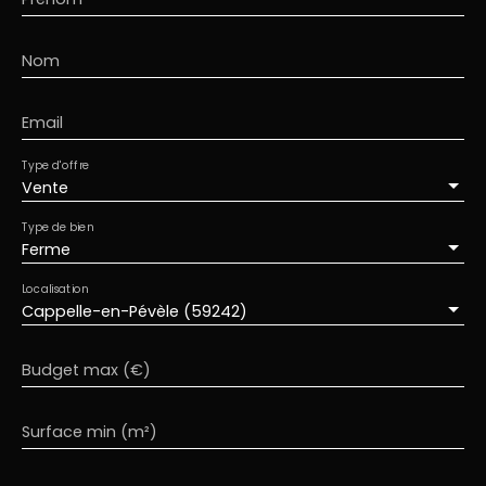
FAIBLES CONSOMMATIONS ! SECTEUR HYPER CALME
CAMPAGNE et à quelques minutes des
commerces et axes autoroutiers (Bersée,
Nom
Cappelle, Templeuve, Orchies) Plus d'informations
contacter Vanessa Tillie-Veret 06. 13. 37. 66. 50 -
7/7 J
Email
Type d'offre
Vente
Type de bien
Ferme
Localisation
Cappelle-en-Pévèle (59242)
Budget max (€)
Surface min (m²)