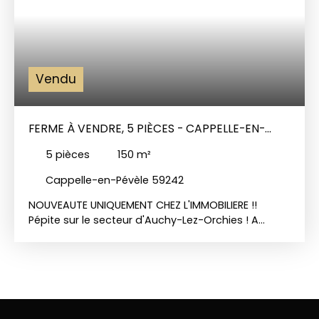
Vendu
FERME À VENDRE, 5 PIÈCES - CAPPELLE-EN-
PÉVÈLE 59242
5
pièces
150
m²
Cappelle-en-Pévèle 59242
NOUVEAUTE UNIQUEMENT CHEZ L'IMMOBILIERE !!
Pépite sur le secteur d'Auchy-Lez-Orchies ! A
quelques minutes de Templeuve, Cappelle et
Bersée ! SECTEUR DEREGNAUCOURT ! A l'Entrée
d'Auchy lez Orchies . Venez découvrir cette
superbe fermette rénovée de 145 m2 habitables
sur une parcelle d'environ 2700 m2 ! Grande entrée
donnant d'un côté sur une belle pièce de vie très