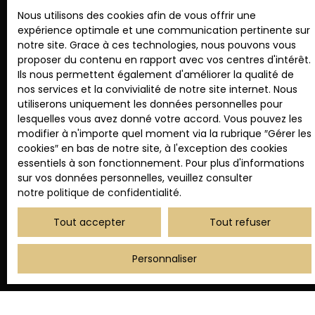
au démarchage téléphonique, prévu par l'article
Nous utilisons des cookies afin de vous offrir une
L223-1 du code de la consommation, sur le site
expérience optimale et une communication pertinente sur
Internet www.bloctel.gouv.fr ou par courrier
notre site. Grace à ces technologies, nous pouvons vous
adressé à :
proposer du contenu en rapport avec vos centres d'intérêt.
Ils nous permettent également d'améliorer la qualité de
Société Worldline, Service Bloctel, CS 61311, 41013
nos services et la convivialité de notre site internet. Nous
BLOIS CEDEX.
utiliserons uniquement les données personnelles pour
lesquelles vous avez donné votre accord. Vous pouvez les
Pour en savoir plus sur le traitement de vos
modifier à n'importe quel moment via la rubrique ″Gérer les
données personnelles, veuillez consulter notre
cookies″ en bas de notre site, à l'exception des cookies
politique de confidentialité
.
essentiels à son fonctionnement. Pour plus d'informations
sur vos données personnelles, veuillez consulter
notre politique de confidentialité
.
Recevoir des annonces
Tout accepter
Tout refuser
Personnaliser