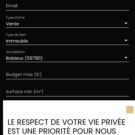
Email
Type d'offre
Vente
Type de bien
Immeuble
Localisation
Baisieux (59780)
Budget max (€)
Surface min (m²)
J'accepte le traitement de mes données
personnelles conformément au RGPD. Si vous ne
LE RESPECT DE VOTRE VIE PRIVÉE
souhaitez pas faire l'objet de prospection
commerciale par voie téléphonique, vous pouvez
EST UNE PRIORITÉ POUR NOUS
vous inscrire gratuitement sur la liste d'opposition