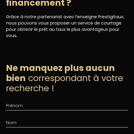
financement ?
électrique Revenus locatifs : 1300 euros Pas de
travaux à prévoir ! Idéal 1er investissement locatif
Grâce à notre partenariat avec l’enseigne Prestigitaux,
Proche de toutes commodités (commerces,
nous pouvons vous proposer un service de courtage
bus…) EDF et eau à charge des locataires. Plus
pour obtenir le prêt au taux le plus avantageux pour
d’infos me contacter Vanessa Tillie 7/7j
vous.
Ne manquez plus aucun
bien
correspondant à votre
recherche !
Prénom
Nom