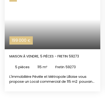
199 000
€
MAISON À VENDRE, 5 PIÈCES - FRETIN 59273
5
pièces
115
m²
Fretin 59273
L'Immobilière Pévèle et Métropole Lilloise vous
propose un Local commercial de 115 m2 pouvant
être transformé en habitation, bureaux ou
appartements, situé au centre ville de Fretin, à
proximité du CRT de Lesquin, et des axes
autoroutiers! Le rez-de-chaussée est composé