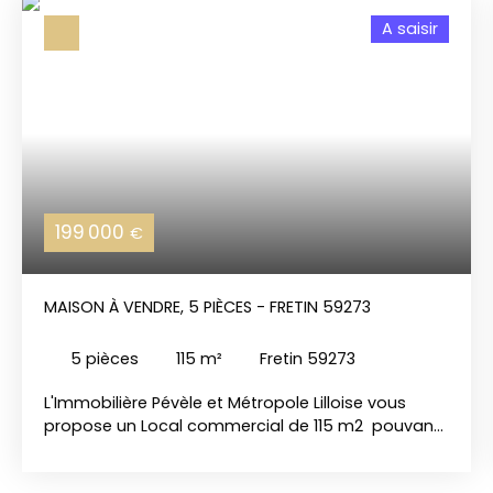
A saisir
199 000
€
MAISON À VENDRE, 5 PIÈCES - FRETIN 59273
5
pièces
115
m²
Fretin 59273
L'Immobilière Pévèle et Métropole Lilloise vous
propose un Local commercial de 115 m2 pouvant
être transformé en habitation, bureaux ou
appartements, situé au centre ville de Fretin, à