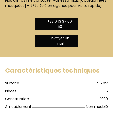
Plus d'infos me contacter Vanessa TILLIE [Coordonnées
masquées] - 7/7J (clé en agence pour visite rapide)
+33 6 13 37 66
50
Envoyer un
mail
Caractéristiques techniques
Surface
95
m²
Pièces
5
Construction
1930
Ameublement
Non meublé