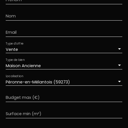
contacter Vanessa TILLIE 06. 42. 66. 72. 57 - 7/7 j
Nom
Email
Type d'offre
Vente
Type de bien
Maison Ancienne
Localisation
Péronne-en-Mélantois (59273)
Budget max (€)
Surface min (m²)