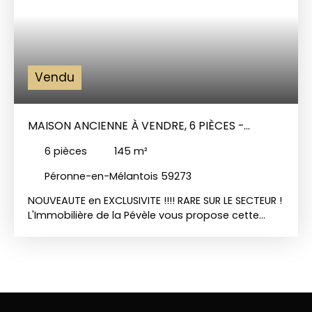
Vendu
MAISON ANCIENNE À VENDRE, 6 PIÈCES -
PÉRONNE-EN-MÉLANTOIS 59273
6
pièces
145
m²
Péronne-en-Mélantois 59273
NOUVEAUTE en EXCLUSIVITE !!!! RARE SUR LE SECTEUR !
L'Immobilière de la Pévèle vous propose cette
magnifique maison rénovée de type flamande
des années 1920 d'une superficie de 145 m2
habitables sur une parcelle de 408 m2 exposée
Sud !! Dès l'entrée cette jolie maison donne le ton
avec une décoration très soignée et des
matériaux de qualité ! Entrée indépendante