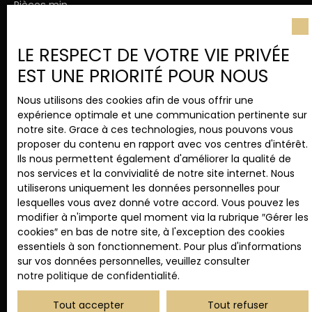
Pièces min
J'accepte le traitement de mes données
LE RESPECT DE VOTRE VIE PRIVÉE
personnelles conformément au RGPD. Si vous ne
EST UNE PRIORITÉ POUR NOUS
souhaitez pas faire l'objet de prospection
commerciale par voie téléphonique, vous pouvez
Nous utilisons des cookies afin de vous offrir une
vous inscrire gratuitement sur la liste d'opposition
expérience optimale et une communication pertinente sur
au démarchage téléphonique, prévu par l'article
notre site. Grace à ces technologies, nous pouvons vous
L223-1 du code de la consommation, sur le site
proposer du contenu en rapport avec vos centres d'intérêt.
Internet www.bloctel.gouv.fr ou par courrier
Ils nous permettent également d'améliorer la qualité de
adressé à :
nos services et la convivialité de notre site internet. Nous
utiliserons uniquement les données personnelles pour
Société Worldline, Service Bloctel, CS 61311, 41013
lesquelles vous avez donné votre accord. Vous pouvez les
BLOIS CEDEX.
modifier à n'importe quel moment via la rubrique ″Gérer les
cookies″ en bas de notre site, à l'exception des cookies
Pour en savoir plus sur le traitement de vos
essentiels à son fonctionnement. Pour plus d'informations
données personnelles, veuillez consulter notre
sur vos données personnelles, veuillez consulter
politique de confidentialité
.
notre politique de confidentialité
.
Tout accepter
Tout refuser