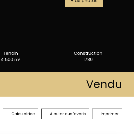
+ de photos
Terrain
Construction
4 500
m²
1780
Vendu
Calculatrice
Ajouter aux favoris
Imprimer