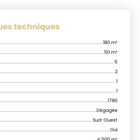
ues techniques
180
m²
50
m²
5
2
1
1
1780
Dégagée
Sud-Ouest
Oui
4 500
m²