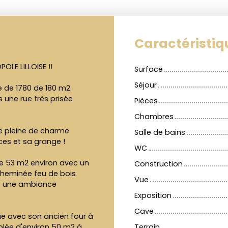
Caractéristiq
OLE LILLOISE !!
Surface
Séjour
 de 1780 de 180 m2
 une rue très prisée
Pièces
Chambres
re pleine de charme
Salle de bains
ces et sa grange !
WC
de 53 m2 environ avec un
Construction
 cheminée feu de bois
Vue
nt une ambiance
Exposition
Cave
e avec son ancien four à
lée d'environ 50 m2 à
Terrain