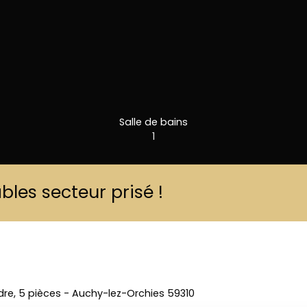
Salle de bains
1
les secteur prisé !
re, 5 pièces - Auchy-lez-Orchies 59310