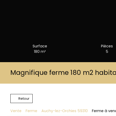
Surface
Pièces
180
m²
5
Magnifique ferme 180 m2 habitab
Retour
Vente
Ferme
Auchy-lez-Orchies 59310
Ferme à vend