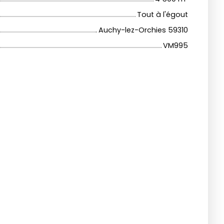
Tout à l'égout
Auchy-lez-Orchies 59310
VM995