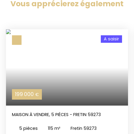
Vous apprécierez
également
A saisir
199 000
€
MAISON À VENDRE, 5 PIÈCES - FRETIN 59273
5
pièces
115
m²
Fretin 59273