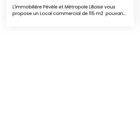
L'Immobilière Pévèle et Métropole Lilloise vous
propose un Local commercial de 115 m2 pouvant
être transformé en habitation, bureaux ou
appartements, situé au centre ville de Fretin, à
proximité du CRT de Lesquin, et des axes
autoroutiers! Le rez-de-chaussée est composé
d'une grande pièce de 35 m² et d'une chambre
avec salle de douche, A l'étage, un palier dessert
3 pièces de 7, 14 et 23 m² pouvant être
transformées en partie habitation (entrée
indépendante possible). Le bien dispose
également d'une cave et d'une cour d'environ 50
m2. Des travaux sont à prévoir. Places de
stationnements publiques devant le local. Le bien
est actuellement loué (revenu locatif) PLUS
D'INFOS NOUS CONTACTER