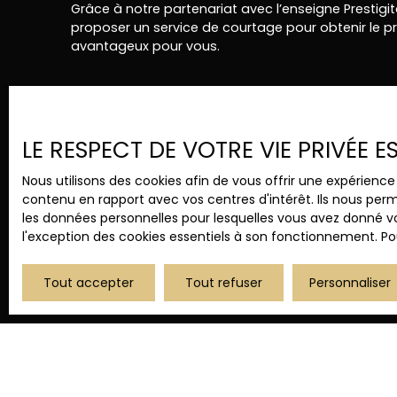
Grâce à notre partenariat avec l’enseigne Prestig
rénové de 52 m2 avec cuisine équipée, un poêle
proposer un service de courtage pour obtenir le pr
chambre et une salle de bain (possibilité de loue
avantageux pour vous.
splendide terrain arboré de plusieurs arbres frui
à vis, bien exposé et composé d'une piscine de 
terrasse en bois d'environ 100 m2 De superbes p
lors de la visite ! Plus d'informations sur dema
sécurisé 10 voitures UN BIEN D'EXCEPTION A QUE
LE RESPECT DE VOTRE VIE PRIVÉE 
COBRIEUX, CYSOING.... au calme dans une rue pr
VISITES sur demande avec étude du bien par tél
Nous utilisons des cookies afin de vous offrir une expérien
contacter Vanessa VERET-TILLIE 06. 13. 37. 66. 50
contenu en rapport avec vos centres d'intérêt. Ils nous perm
les données personnelles pour lesquelles vous avez donné vo
l'exception des cookies essentiels à son fonctionnement. Pou
Tout accepter
Tout refuser
Personnaliser