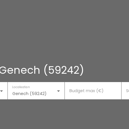
 Genech (59242)
Localisation
Budget max (€)
S
Genech (59242)