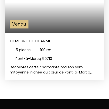
Vendu
DEMEURE DE CHARME
5
pièces
100
m²
Pont-à-Marcq 59710
Découvrez cette charmante maison semi
mitoyenne, nichée au cœur de Pont-à-Marcq,
entièrement rénovée, avec des matériaux de
qualité. Avec une surface habitable de 100 m², un
grenier et un sous sol complet, cette demeure
offre un cadre de vie idéal pour une famille ou un
couple souhaitant s'installer dans un
environnement paisible et bien desservi. L'entrée
s'ouvre sur un séjour lumineux de 33 m², parfait