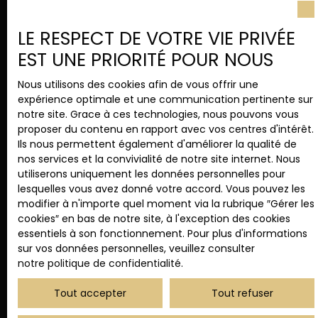
LE RESPECT DE VOTRE VIE PRIVÉE
J'accepte le traitement de mes données
personnelles conformément au RGPD. Si vous ne
EST UNE PRIORITÉ POUR NOUS
souhaitez pas faire l'objet de prospection
commerciale par voie téléphonique, vous pouvez
Nous utilisons des cookies afin de vous offrir une
vous inscrire gratuitement sur la liste d'opposition
expérience optimale et une communication pertinente sur
au démarchage téléphonique, prévu par l'article
notre site. Grace à ces technologies, nous pouvons vous
L223-1 du code de la consommation, sur le site
proposer du contenu en rapport avec vos centres d'intérêt.
Internet www.bloctel.gouv.fr ou par courrier
Ils nous permettent également d'améliorer la qualité de
adressé à :
nos services et la convivialité de notre site internet. Nous
utiliserons uniquement les données personnelles pour
Société Worldline, Service Bloctel, CS 61311, 41013
lesquelles vous avez donné votre accord. Vous pouvez les
BLOIS CEDEX.
modifier à n'importe quel moment via la rubrique ″Gérer les
cookies″ en bas de notre site, à l'exception des cookies
Pour en savoir plus sur le traitement de vos
essentiels à son fonctionnement. Pour plus d'informations
données personnelles, veuillez consulter notre
sur vos données personnelles, veuillez consulter
politique de confidentialité
.
notre politique de confidentialité
.
Tout accepter
Tout refuser